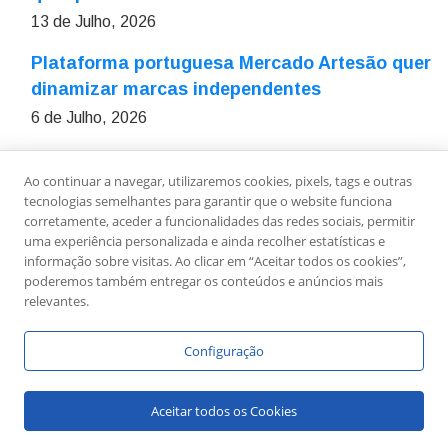
13 de Julho, 2026
Plataforma portuguesa Mercado Artesão quer
dinamizar marcas independentes
6 de Julho, 2026
Ao continuar a navegar, utilizaremos cookies, pixels, tags e outras
Sobre Nós
Ficha Técnica
Estatuto Editorial
tecnologias semelhantes para garantir que o website funciona
Política de Privacidade
Contactos
Newsletter
corretamente, aceder a funcionalidades das redes sociais, permitir
uma experiência personalizada e ainda recolher estatísticas e
informação sobre visitas. Ao clicar em “Aceitar todos os cookies”,
poderemos também entregar os conteúdos e anúncios mais
relevantes.
Configuração
Copyright © Link To Leaders - Todos os Direitos
Aceitar todos os Cookies
Reservados.