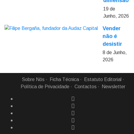
dimensão
19 de
Junho, 2026
Vender
não é
desistir
8 de Junho,
2026
Sobre Nós
Ficha Técnica
Estatuto Editorial
Política de Privacidade
Contactos
Newsletter