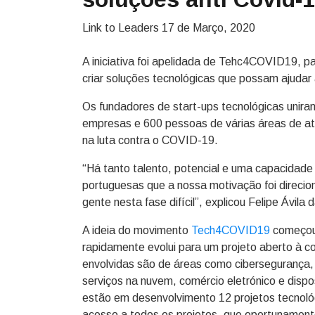
Link to Leaders
17 de Março, 2020
A iniciativa foi apelidada de Tehc4COVID19, p
criar soluções tecnológicas que possam ajudar
Os fundadores de start-ups tecnológicas unira
empresas e 600 pessoas de várias áreas de ati
na luta contra o COVID-19.
“Há tanto talento, potencial e uma capacidade 
portuguesas que a nossa motivação foi direcion
gente nesta fase difícil”, explicou Felipe Ávila
A ideia do movimento
Tech4COVID19
começou 
rapidamente evolui para um projeto aberto à c
envolvidas são de áreas como cibersegurança,
serviços na nuvem, comércio eletrónico e disp
estão em desenvolvimento 12 projetos tecnol
acesso a todos os projetos, que oportunament