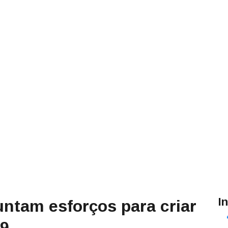
I
untam esforços para criar
19