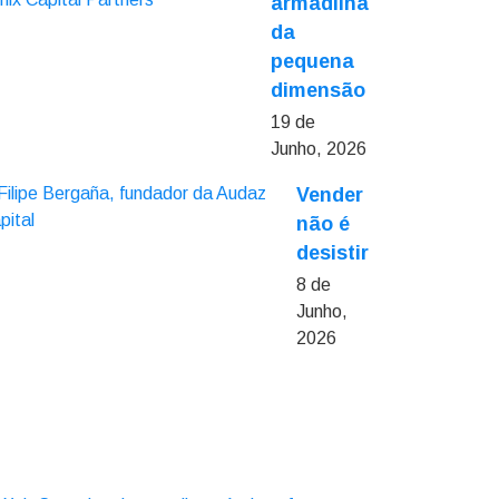
armadilha
da
pequena
dimensão
19 de
Junho, 2026
Vender
não é
desistir
8 de
Junho,
2026