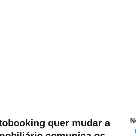
N
tobooking quer mudar a
mobiliário comunica os