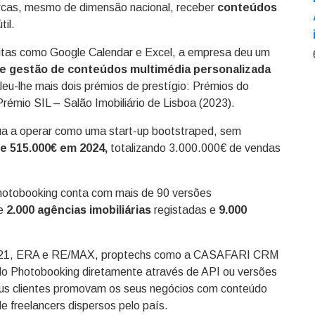
arcas, mesmo de dimensão nacional, receber
conteúdos
il.
uitas como Google Calendar e Excel, a empresa deu um
de gestão de conteúdos multimédia personalizada
eu-lhe mais dois prémios de prestígio: Prémios do
Prémio SIL – Salão Imobiliário de Lisboa (2023).
ua a operar como uma start-up bootstraped, sem
e 515.000€ em 2024,
totalizando 3.000.000€ de vendas
hotobooking conta com mais de 90 versões
e
2.000 agências imobiliárias
registadas e
9.000
Y 21, ERA e RE/MAX, proptechs como a CASAFARI CRM
do Photobooking diretamente através de API ou versões
seus clientes promovam os seus negócios com conteúdo
e freelancers dispersos pelo país.