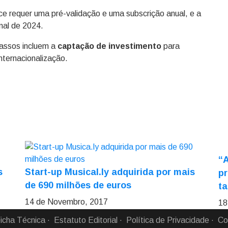
ce requer uma pré-validação e uma subscrição anual, e a
inal de 2024.
assos incluem a
captação de investimento
para
nternacionalização.
“A
s
Start-up Musical.ly adquirida por mais
pr
de 690 milhões de euros
ta
14 de Novembro, 2017
18
icha Técnica
Estatuto Editorial
Política de Privacidade
Co