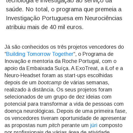
tecnologia e investigação ao serviço da
saúde. No total, o programa que premeia a
Investigação Portuguesa em Neurociências
atribuiu mais de 40 mil euros.
Já são conhecidos os três projetos vencedores do
“
Building Tomorrow Together
“, o Programa de
Inovação e mentoria da Roche Portugal, com o
apoio da Embaixada Suíça. A ExoTreat, a iLof e a
Neuro-Headset foram as start-ups escolhidas
depois de um
bootcamp
de várias semanas,
realizado à distância. Os seus projetos foram
selecionados de um grupo de dez ideias com
potencial para transformar a vida de pessoas com
doença neurológicas. Depois de uma primeira fase,
os vencedores tiveram oportunidade de apresentar
as propostas num
pitch
perante um
júri
composto
por profissionais de várias área de atividade.