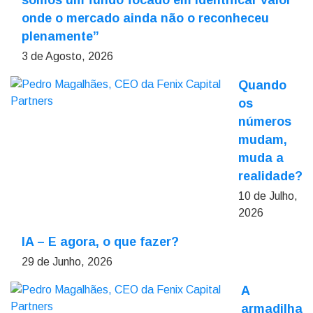
somos um fundo focado em identificar valor
onde o mercado ainda não o reconheceu
plenamente”
3 de Agosto, 2026
Quando
os
números
mudam,
muda a
realidade?
10 de Julho,
2026
IA – E agora, o que fazer?
29 de Junho, 2026
A
armadilha