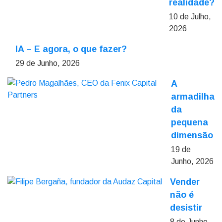
realidade?
10 de Julho,
2026
IA – E agora, o que fazer?
29 de Junho, 2026
A
armadilha
da
pequena
dimensão
19 de
Junho, 2026
Vender
não é
desistir
8 de Junho,