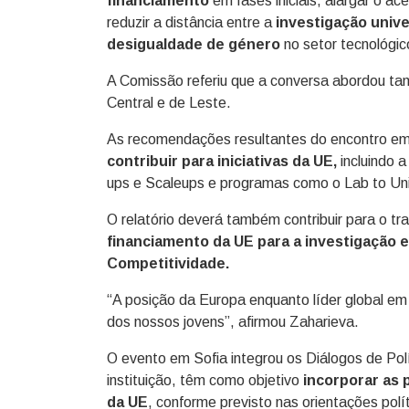
financiamento
em fases iniciais, alargar o ac
reduzir a distância entre a
investigação unive
desigualdade de género
no setor tecnológic
A Comissão referiu que a conversa abordou t
Central e de Leste.
As recomendações resultantes do encontro e
contribuir para iniciativas da UE,
incluindo 
ups e Scaleups e programas como o Lab to Unic
O relatório deverá também contribuir para o tr
financiamento da UE para a investigação 
Competitividade.
“A posição da Europa enquanto líder global e
dos nossos jovens”, afirmou Zaharieva.
O evento em Sofia integrou os Diálogos de Po
instituição, têm como objetivo
incorporar as p
da UE
, conforme previsto nas orientações pol