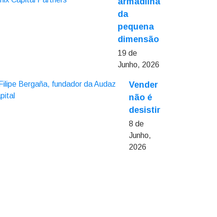
armadilha
da
pequena
dimensão
19 de
Junho, 2026
Vender
não é
desistir
8 de
Junho,
2026