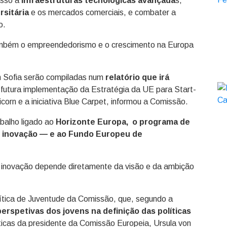
esso a
infraestruturas tecnológicas avançada
s,
rsitária
e os mercados comerciais, e combater a
o.
ambém o empreendedorismo e o crescimento na Europa
m Sofia serão compiladas num
relatório que irá
a futura implementação da Estratégia da UE para Start-
orn e a iniciativa Blue Carpet, informou a Comissão.
abalho ligado ao
Horizonte Europa, o programa de
e inovação — e ao Fundo Europeu de
m inovação depende diretamente da visão e da ambição
lítica de Juventude da Comissão, que, segundo a
erspetivas dos jovens na definição das políticas
íticas da presidente da Comissão Europeia, Ursula von