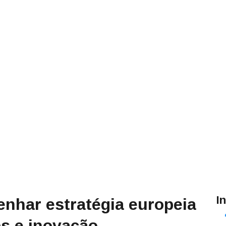
I
nhar estratégia europeia
ps e inovação