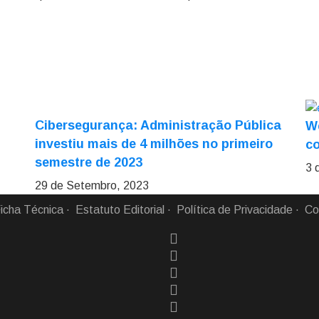
Cibersegurança: Administração Pública
We
investiu mais de 4 milhões no primeiro
c
semestre de 2023
3 
29 de Setembro, 2023
icha Técnica
Estatuto Editorial
Política de Privacidade
Co