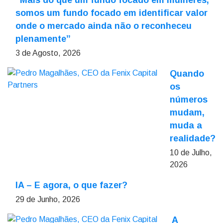
“Mais do que um fundo focado em mulheres,
somos um fundo focado em identificar valor
onde o mercado ainda não o reconheceu
plenamente”
3 de Agosto, 2026
Quando
os
números
mudam,
muda a
realidade?
10 de Julho,
2026
IA – E agora, o que fazer?
29 de Junho, 2026
A