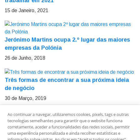
trabalhar em 2021
15 de Janeiro, 2021
Jerónimo Martins ocupa 2.º lugar das maiores
empresas da Polónia
26 de Junho, 2018
Três formas de encontrar a sua próxima ideia
de negócio
30 de Março, 2019
Ao continuar a navegar, utilizaremos cookies, pixels, tags e outras
Sobre Nós
Ficha Técnica
Estatuto Editorial
tecnologias semelhantes para garantir que o website funciona
Política de Privacidade
Contactos
Newsletter
corretamente, aceder a funcionalidades das redes sociais, permitir
uma experiência personalizada e ainda recolher estatísticas e
informação sobre visitas. Ao clicar em “Aceitar todos os cookies”,