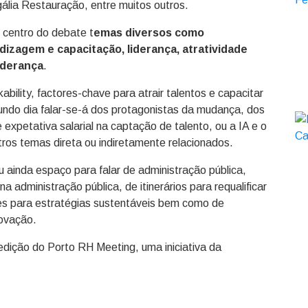
ália Restauração, entre muitos outros.
 centro do debate t
emas diversos como
ndizagem e capacitação, liderança, atratividade
iderança
.
ability, factores-chave para atrair talentos e capacitar
undo dia falar-se-á dos protagonistas da mudança, dos
 expetativa salarial na captação de talento, ou a IA e o
tros temas direta ou indiretamente relacionados.
 ainda espaço para falar de administração pública,
 administração pública, de itinerários para requalificar
res para estratégias sustentáveis bem como de
novação.
edição do Porto RH Meeting, uma iniciativa da