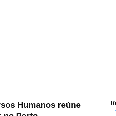
I
rsos Humanos reúne
r no Porto