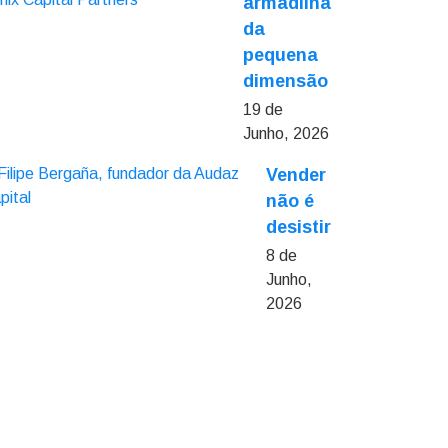
armadilha
da
pequena
dimensão
19 de
Junho, 2026
Vender
não é
desistir
8 de
Junho,
2026