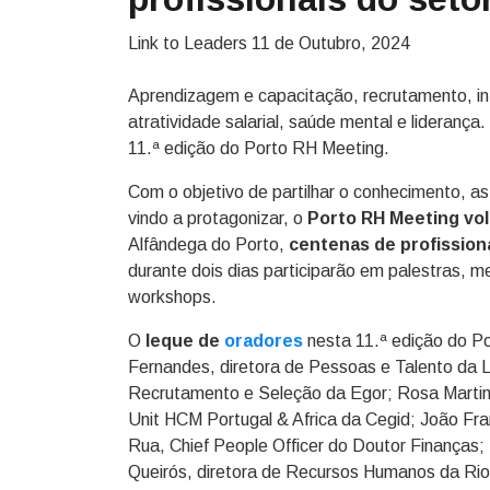
Link to Leaders
11 de Outubro, 2024
Aprendizagem e capacitação, recrutamento, intel
atratividade salarial, saúde mental e lideranç
11.ª edição do Porto RH Meeting.
Com o objetivo de partilhar o conhecimento, a
vindo a protagonizar, o
Porto RH Meeting volt
Alfândega do Porto,
centenas de profission
durante dois dias participarão em palestras, 
workshops.
O
leque de
oradores
nesta 11.ª edição do Po
Fernandes, diretora de Pessoas e Talento da 
Recrutamento e Seleção da Egor; Rosa Martins
Unit HCM Portugal & Africa da Cegid; João Franq
Rua, Chief People Officer do Doutor Finanças;
Queirós, diretora de Recursos Humanos da Riop