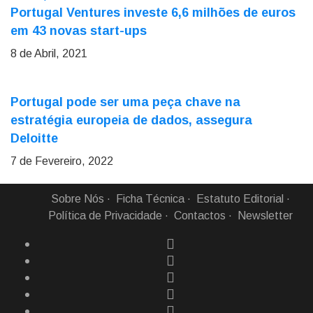
Portugal Ventures investe 6,6 milhões de euros
em 43 novas start-ups
8 de Abril, 2021
Portugal pode ser uma peça chave na
estratégia europeia de dados, assegura
Deloitte
7 de Fevereiro, 2022
Sobre Nós
Ficha Técnica
Estatuto Editorial
Política de Privacidade
Contactos
Newsletter