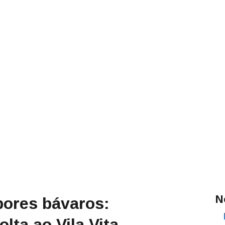
N
bores bávaros:
lta ao Vila Vita