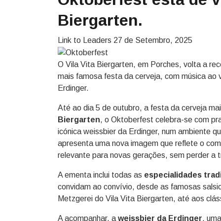
Biergarten.
Link to Leaders
27 de Setembro, 2025
O Vila Vita Biergarten, em Porches, volta a re
mais famosa festa da cerveja, com música ao vi
Erdinger.
Até ao dia 5 de outubro, a festa da cerveja m
Biergarten
, o Oktoberfest celebra-se com pra
icónica weissbier da Erdinger, num ambiente q
apresenta uma nova imagem que reflete o com
relevante para novas gerações, sem perder a tra
A ementa inclui todas as
especialidades tradi
convidam ao convívio, desde as famosas salsic
Metzgerei do Vila Vita Biergarten, até aos cláss
A acompanhar, a
weissbier da Erdinger
, uma