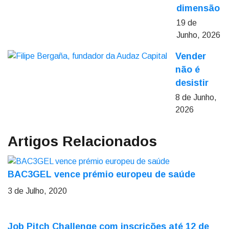
dimensão
19 de
Junho, 2026
Vender
não é
desistir
8 de Junho,
2026
Artigos Relacionados
BAC3GEL vence prémio europeu de saúde
3 de Julho, 2020
Job Pitch Challenge com inscrições até 12 de