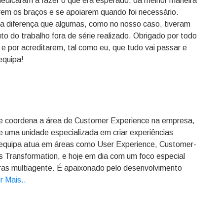
edicaram a fazer o que era esperado, da melhor maneira
arem os braços e se apoiarem quando foi necessário.
 a diferença que algumas, como no nosso caso, tiveram
o do trabalho fora de série realizado. Obrigado por todo
e por acreditarem, tal como eu, que tudo vai passar e
equipa!
 e coordena a área de Customer Experience na empresa,
de uma unidade especializada em criar experiências
ua equipa atua em áreas como User Experience, Customer-
 Transformation, e hoje em dia com um foco especial
eturas multiagente. É apaixonado pelo desenvolvimento
r Mais.
.