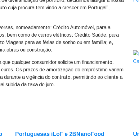
e diversificação de portfólio, decidimos alargar a nossa
uto cuja procura tem vindo a crescer em Portugal”,
iversas, nomeadamente: Crédito Automóvel, para a
, bem como de carros elétricos; Crédito Saúde, para
to Viagens para as férias de sonho ou em família; e,
ra obras ou construção.
ta que qualquer consumidor solicite um financiamento,
l euros. Os prazos de amortização do empréstimo variam
a durante a vigência do contrato, permitindo ao cliente a
l subida da taxa de juro.
o
Portuguesas iLoF e 2BNanoFood
Un