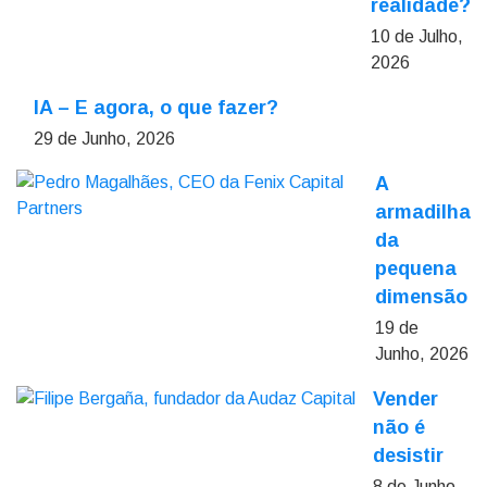
realidade?
10 de Julho,
2026
IA – E agora, o que fazer?
29 de Junho, 2026
A
armadilha
da
pequena
dimensão
19 de
Junho, 2026
Vender
não é
desistir
8 de Junho,