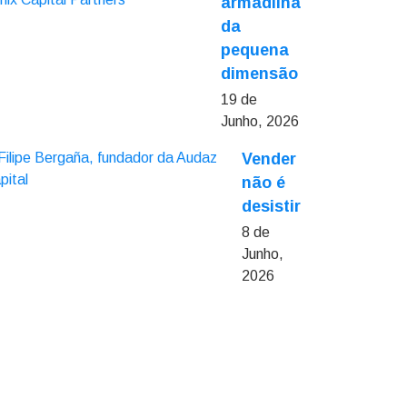
armadilha
da
pequena
dimensão
19 de
Junho, 2026
Vender
não é
desistir
8 de
Junho,
2026