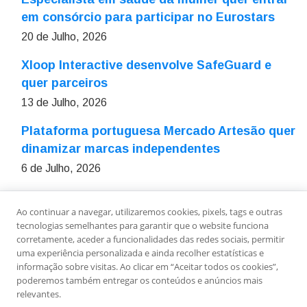
em consórcio para participar no Eurostars
20 de Julho, 2026
Xloop Interactive desenvolve SafeGuard e
quer parceiros
13 de Julho, 2026
Plataforma portuguesa Mercado Artesão quer
dinamizar marcas independentes
6 de Julho, 2026
Ao continuar a navegar, utilizaremos cookies, pixels, tags e outras
Sobre Nós
Ficha Técnica
Estatuto Editorial
tecnologias semelhantes para garantir que o website funciona
Política de Privacidade
Contactos
Newsletter
corretamente, aceder a funcionalidades das redes sociais, permitir
uma experiência personalizada e ainda recolher estatísticas e
informação sobre visitas. Ao clicar em “Aceitar todos os cookies”,
poderemos também entregar os conteúdos e anúncios mais
relevantes.