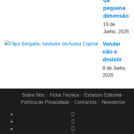
da
pequena
dimensão
19 de
Junho, 2026
Vender
não é
desistir
8 de Junho,
2026
Sobre Nós
Ficha Técnica
Estatuto Editorial
Política de Privacidade
Contactos
Newsletter