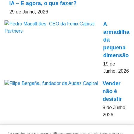
IA – E agora, o que fazer?
29 de Junho, 2026
A
armadilha
da
pequena
dimensão
19 de
Junho, 2026
Vender
não é
desistir
8 de Junho,
2026
Ao continuar a navegar, utilizaremos cookies, pixels, tags e outras