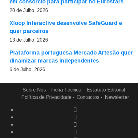
em consórcio para participar no Eurostars
20 de Julho, 2026
Xloop Interactive desenvolve SafeGuard e
quer parceiros
13 de Julho, 2026
Plataforma portuguesa Mercado Artesão quer
dinamizar marcas independentes
6 de Julho, 2026
Sobre Nós
Ficha Técnica
Estatuto Editorial
Política de Privacidade
Contactos
Newsletter