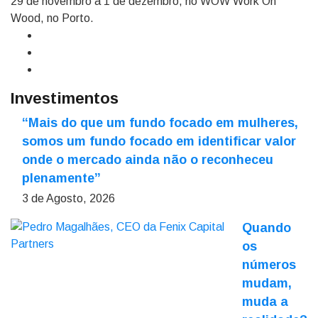
29 de novembro a 1 de dezembro, no WOW Work On
Wood, no Porto.
Investimentos
“Mais do que um fundo focado em mulheres,
somos um fundo focado em identificar valor
onde o mercado ainda não o reconheceu
plenamente”
3 de Agosto, 2026
Quando
os
números
mudam,
muda a