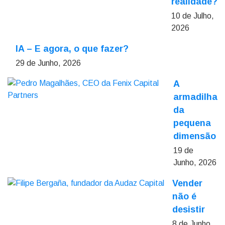
realidade?
10 de Julho,
2026
IA – E agora, o que fazer?
29 de Junho, 2026
A
armadilha
da
pequena
dimensão
19 de
Junho, 2026
Vender
não é
desistir
8 de Junho,