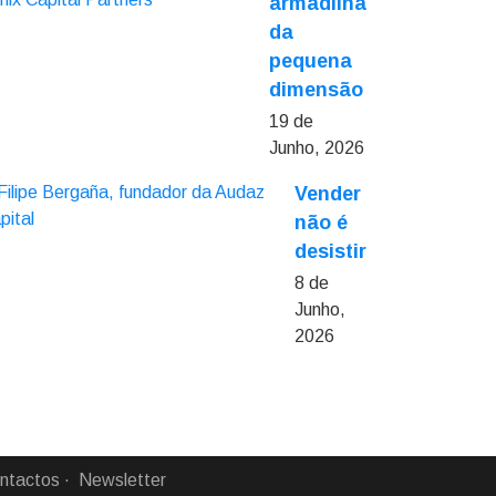
armadilha
da
pequena
dimensão
19 de
Junho, 2026
Vender
não é
desistir
8 de
Junho,
2026
ntactos
Newsletter