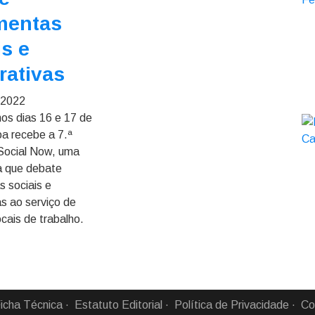
mentas
is e
rativas
 2022
os dias 16 e 17 de
oa recebe a 7.ª
Social Now, uma
a que debate
s sociais e
as ao serviço de
cais de trabalho.
icha Técnica
Estatuto Editorial
Política de Privacidade
Co