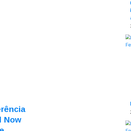
rência
l Now
e