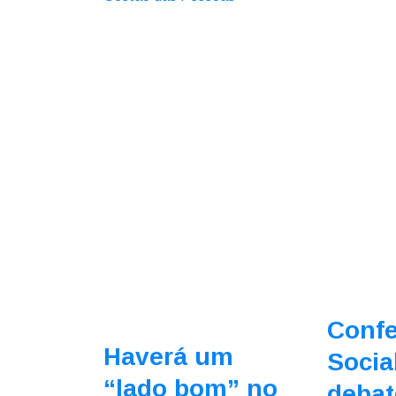
Confe
Haverá um
Socia
“lado bom” no
debat