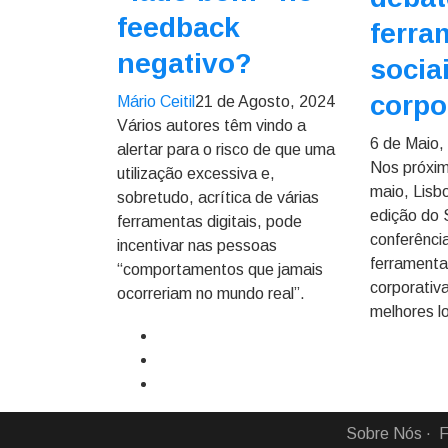
feedback
ferra
negativo?
socia
corpo
Mário Ceitil
21 de Agosto, 2024
Vários autores têm vindo a
6 de Maio,
alertar para o risco de que uma
Nos próxim
utilização excessiva e,
maio, Lisb
sobretudo, acrítica de várias
edição do 
ferramentas digitais, pode
conferênci
incentivar nas pessoas
ferramenta
“comportamentos que jamais
corporativ
ocorreriam no mundo real”.
melhores lo
Sobre Nós
F