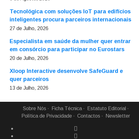
Tecnológica com soluções IoT para edifícios
inteligentes procura parceiros internacionais
27 de Julho, 2026
Especialista em saúde da mulher quer entrar
em consórcio para participar no Eurostars
20 de Julho, 2026
Xloop Interactive desenvolve SafeGuard e
quer parceiros
13 de Julho, 2026
Sobre Nós
Ficha Técnica
Estatuto Editorial
Política de Privacidade
Contactos
Newsletter