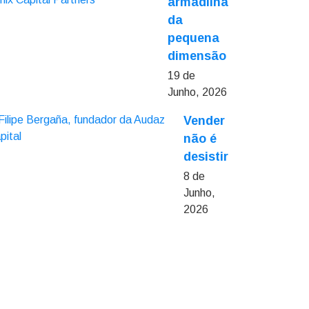
armadilha
da
pequena
dimensão
19 de
Junho, 2026
Vender
não é
desistir
8 de
Junho,
2026