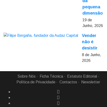
da
pequena
dimensão
19 de
Junho, 2026
Vender
não é
desistir
8 de Junho,
2026
Sobre Nós
Ficha Técnica
Estatuto Editorial
Política de Privacidade
Contactos
Newsletter