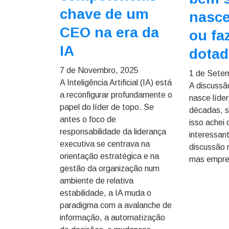
chave de um
nasce
CEO na era da
ou fa
IA
dota
7 de Novembro, 2025
1 de Sete
A Inteligência Artificial (IA) está
A discussã
a reconfigurar profundamente o
nasce líder
papel do líder de topo. Se
décadas, s
antes o foco de
isso achei 
responsabilidade da liderança
interessan
executiva se centrava na
discussão 
orientação estratégica e na
mas empre
gestão da organização num
ambiente de relativa
estabilidade, a IA muda o
paradigma com a avalanche de
informação, a automatização