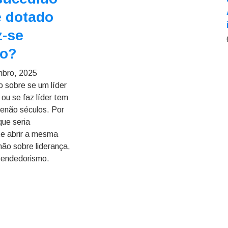
 dotado
z-se
do?
mbro, 2025
o sobre se um líder
 ou se faz líder tem
enão séculos. Por
que seria
te abrir a mesma
não sobre liderança,
endedorismo.