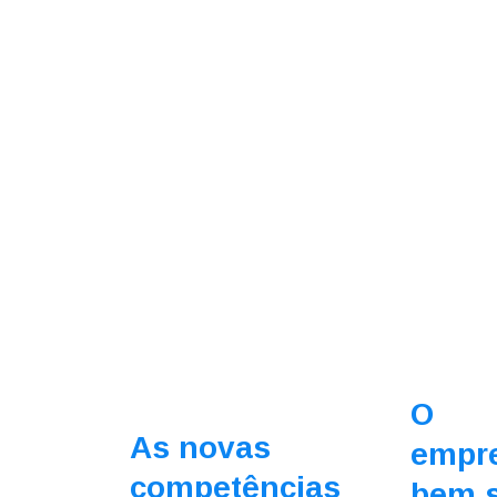
O
As novas
empr
competências
bem 