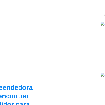
eendedora
encontrar
tidor para