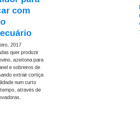
çar com
to
ecuário
eiro, 2017
adas quer produzir
ovino, azeitona para
anel e sobreiros de
sando extrair cortiça
alidade num curto
tempo, através de
novadoras.