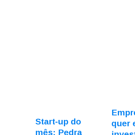
Empr
Start-up do
quer 
mês: Pedra
inves