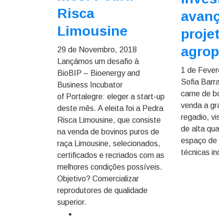
Risca
avan
Limousine
proje
agrop
29 de Novembro, 2018
Lançámos um desafio à
1 de Fever
BioBIP – Bioenergy and
Sofia Barr
Business Incubator
carne de b
of Portalegre: eleger a start-up
venda a gr
deste mês. A eleita foi a Pedra
regadio, vi
Risca Limousine, que consiste
de alta qu
na venda de bovinos puros de
espaço de 
raça Limousine, selecionados,
técnicas i
certificados e recriados com as
melhores condições possíveis.
Objetivo? Comercializar
reprodutores de qualidade
superior.