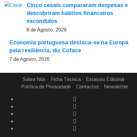
Cinco casais compararam despesas e
descobriram hábitos financeiros
escondidos
8 de Agosto, 2026
Economia portuguesa destaca-se na Europa
pela resiliência, diz Coface
7 de Agosto, 2026
Sobre Nós
Ficha Técnica
Estatuto Editorial
Política de Privacidade
Contactos
Newsletter