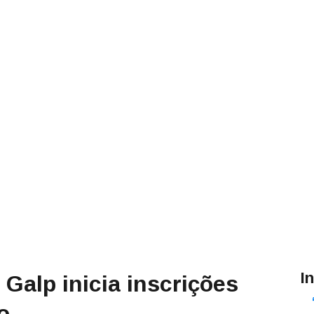
I
 Galp inicia inscrições
o