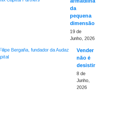
armadilha
da
pequena
dimensão
19 de
Junho, 2026
Vender
não é
desistir
8 de
Junho,
2026