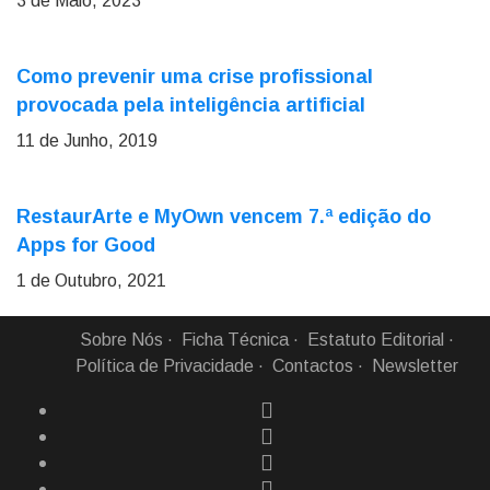
3 de Maio, 2023
Como prevenir uma crise profissional
provocada pela inteligência artificial
11 de Junho, 2019
RestaurArte e MyOwn vencem 7.ª edição do
Apps for Good
1 de Outubro, 2021
Sobre Nós
Ficha Técnica
Estatuto Editorial
Política de Privacidade
Contactos
Newsletter