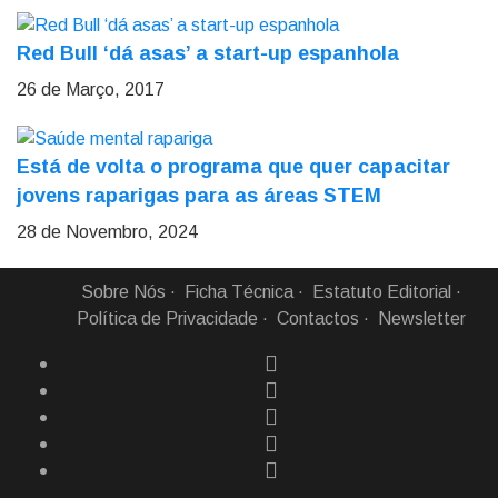
Red Bull ‘dá asas’ a start-up espanhola
26 de Março, 2017
Está de volta o programa que quer capacitar
jovens raparigas para as áreas STEM
28 de Novembro, 2024
Sobre Nós
Ficha Técnica
Estatuto Editorial
Política de Privacidade
Contactos
Newsletter