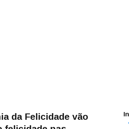
I
a da Felicidade vão
e felicidade nas