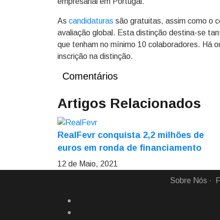
empresarial em Portugal.”
As
candidaturas
são gratuitas, assim como o ce
avaliação global. Esta distinção destina-se ta
que tenham no mínimo 10 colaboradores. Há ou
inscrição na distinção.
Comentários
Artigos Relacionados
RealFevr conquista 2,2 milhões de
euros em ronda de financiamento
12 de Maio, 2021
Sobre Nós
F