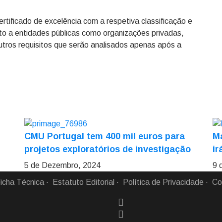
rtificado de excelência com a respetiva classificação e
nto a entidades públicas como organizações privadas,
tros requisitos que serão analisados apenas após a
CMU Portugal tem 400 mil euros para
Ma
projetos exploratórios de investigação
ir
5 de Dezembro, 2024
9 
icha Técnica
Estatuto Editorial
Política de Privacidade
Co