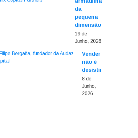
armadilha
da
pequena
dimensão
19 de
Junho, 2026
Vender
não é
desistir
8 de
Junho,
2026