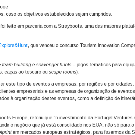
s, caso os objetivos estabelecidos sejam cumpridos.
foi feito em parceria com a Strayboots, uma das maiores plata
Explore&Hunt
, que venceu o concurso Tourism Innovation Competi
de
team building
e
scavenger hunts
– jogos temáticos para equip
s: caças ao tesouro ou
scape rooms
)
.
zar este tipo de eventos a empresas, por regiões e por cidades, 
s clientes empresariais e as empresas de organização de evento
dos à organização destes eventos, como a definição de itinerári
s Europe, referiu que “o investimento da Portugal Ventures 
andir o negócio que já está consolidado nos EUA, não só para 
tprint
em mercados europeus estratégicos, para fazermos da 