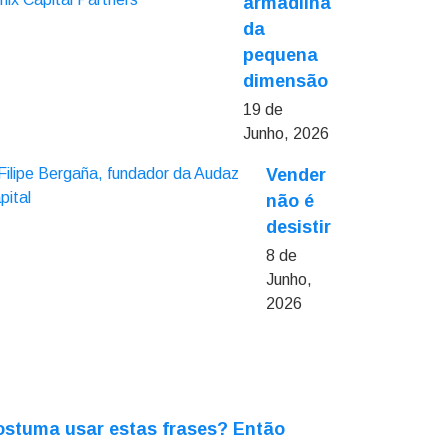
armadilha
da
pequena
dimensão
19 de
Junho, 2026
Vender
não é
desistir
8 de
Junho,
2026
stuma usar estas frases? Então