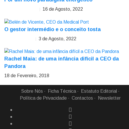
16 de Agosto, 2022
Alexandre Meireles
O gestor intermédio e o conceito tosta
3 de Agosto, 2022
Belén de Vicente
Rachel Maia: de uma infância difícil a CEO da
Pandora
18 de Fevereiro, 2018
Sobre Nós
Ficha Técnica
Estatuto Editorial
Política de Privacidade
Contactos
Newsletter