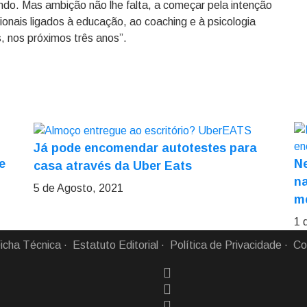
undo. Mas ambição não lhe falta, a começar pela intenção
onais ligados à educação, ao coaching e à psicologia
s, nos próximos três anos”.
Já pode encomendar autotestes para
e
N
casa através da Uber Eats
na
5 de Agosto, 2021
m
1 
icha Técnica
Estatuto Editorial
Política de Privacidade
Co