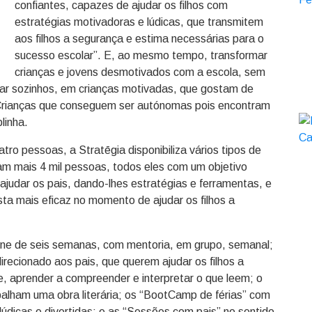
confiantes, capazes de ajudar os filhos com
estratégias motivadoras e lúdicas, que transmitem
aos filhos a segurança e estima necessárias para o
sucesso escolar”. E, ao mesmo tempo, transformar
crianças e jovens desmotivados com a escola, sem
ar sozinhos, em crianças motivadas, que gostam de
“Crianças que conseguem ser autónomas pois encontram
linha.
o pessoas, a Stratēgia disponibiliza vários tipos de
am mais 4 mil pessoas, todos eles com um objetivo
ajudar os pais, dando-lhes estratégias e ferramentas, e
ta mais eficaz no momento de ajudar os filhos a
ine de seis semanas, com mentoria, em grupo, semanal;
irecionado aos pais, que querem ajudar os filhos a
e, aprender a compreender e interpretar o que leem; o
alham uma obra literária; os “BootCamp de férias” com
 lúdicas e divertidas; e as “Sessões com pais” no sentido