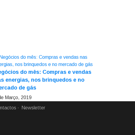
egócios do mês: Compras e vendas
s energias, nos brinquedos e no
ercado de gás
de Março, 2019
ntactos
Newsletter