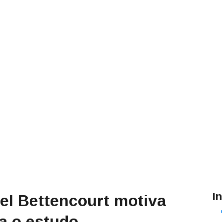
I
el Bettencourt motiva
ra o estudo