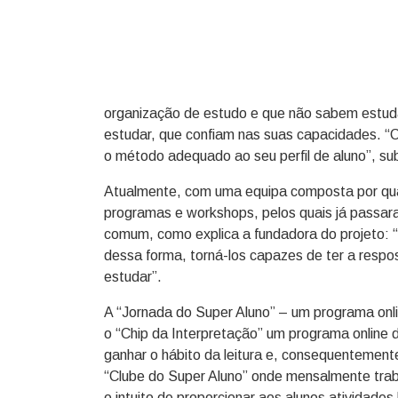
organização de estudo e que não sabem estud
estudar, que confiam nas suas capacidades. 
o método adequado ao seu perfil de aluno”, sub
Atualmente, com uma equipa composta por quatr
programas e workshops, pelos quais já passar
comum, como explica a fundadora do projeto: “
dessa forma, torná-los capazes de ter a respos
estudar”.
A “Jornada do Super Aluno” – um programa onl
o “Chip da Interpretação” um programa online d
ganhar o hábito da leitura e, consequentement
“Clube do Super Aluno” onde mensalmente trab
o intuito de proporcionar aos alunos atividades