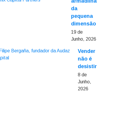
armadilha
da
pequena
dimensão
19 de
Junho, 2026
Vender
não é
desistir
8 de
Junho,
2026