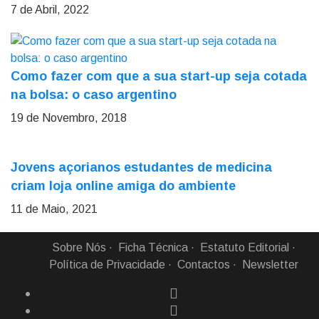
7 de Abril, 2022
Como fazer com que a sua start-up seja cotada
na bolsa: o caso argentino
19 de Novembro, 2018
Jovens açorianos estudantes de medicina
criam loja online amiga do ambiente
11 de Maio, 2021
Sobre Nós
Ficha Técnica
Estatuto Editorial
Política de Privacidade
Contactos
Newsletter