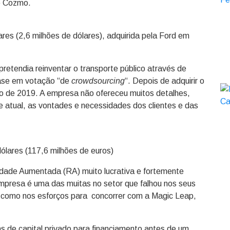
e Cozmo.
ares (2,6 milhões de dólares), adquirida pela Ford em
pretendia reinventar o transporte público através de
base em votação “de
crowdsourcing
“. Depois de adquirir o
cio de 2019. A empresa não ofereceu muitos detalhes,
e atual, as vontades e necessidades dos clientes e das
ólares (117,6 milhões de euros)
lidade Aumentada (RA) muito lucrativa e fortemente
mpresa é uma das muitas no setor que falhou nos seus
em como nos esforços para concorrer com a Magic Leap,
de capital privado para financiamento antes de um