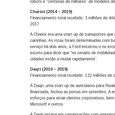
robots e “centenas de milhares” de modelos d
Chariot (2014 – 2019)
Financiamento total recebido: 3 milhões de dól
2017
A Chariot era uma start-up de transportes que 
carrinhas. As rotas foram determinadas com 
serviço há dois anos, a Ford encerrou-o no iní
exceto para dizer que “no cenário de mobilidad
cidades estão a mudar rapidamente”.
Daqri (2010 – 2019)
Financiamento total recebido: 132 milhões de d
A Daqri, uma start-up de auriculares para Rea
financiada, fechou as portas em setembro. A e
esforços para atrair clientes corporativos, b
Microsoft e outros.
A Daqri estava em conversações com empresas 