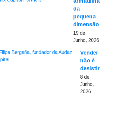
armadilha
da
pequena
dimensão
19 de
Junho, 2026
Vender
não é
desistir
8 de
Junho,
2026