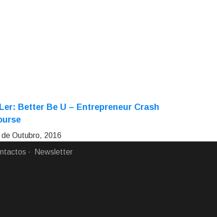
Ler: Better Be U – Entrepreneur Crash
ourse
 de Outubro, 2016
ntactos
Newsletter