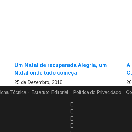
Um Natal de recuperada Alegria, um
A 
Natal onde tudo começa
C
25 de Dezembro, 2018
20
icha Técnica
Estatuto Editorial
Política de Privacidade
Co