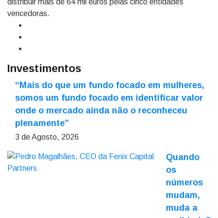
distribuir mais de 64 mil euros pelas cinco entidades
vencedoras.
Investimentos
“Mais do que um fundo focado em mulheres,
somos um fundo focado em identificar valor
onde o mercado ainda não o reconheceu
plenamente”
3 de Agosto, 2026
Quando
os
números
mudam,
muda a