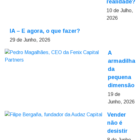
realidade?
10 de Julho,
2026
IA – E agora, o que fazer?
29 de Junho, 2026
A
armadilha
da
pequena
dimensão
19 de
Junho, 2026
Vender
não é
desistir
8 de Junho,