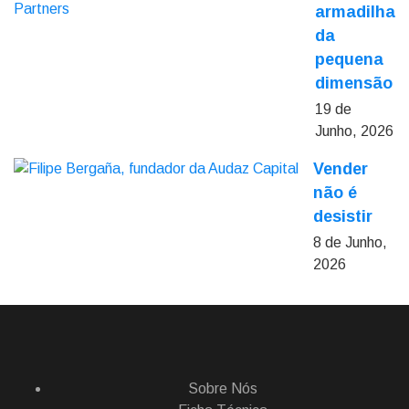
armadilha
da
pequena
dimensão
19 de
Junho, 2026
Vender
não é
desistir
8 de Junho,
2026
Sobre Nós