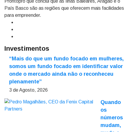
Prontopro que conclui que as Ilhas Baleares, Aragão e o
País Basco são as regiões que oferecem mais facilidades
para empreender.
Investimentos
“Mais do que um fundo focado em mulheres,
somos um fundo focado em identificar valor
onde o mercado ainda não o reconheceu
plenamente”
3 de Agosto, 2026
Quando
os
números
mudam,