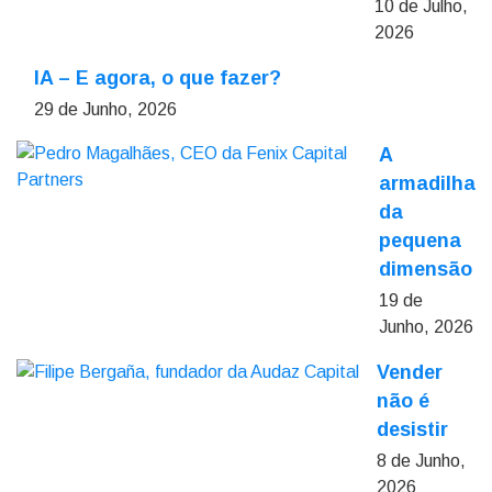
10 de Julho,
2026
IA – E agora, o que fazer?
29 de Junho, 2026
A
armadilha
da
pequena
dimensão
19 de
Junho, 2026
Vender
não é
desistir
8 de Junho,
2026