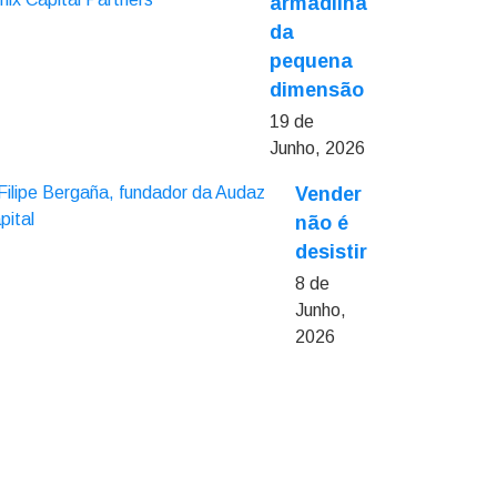
armadilha
da
pequena
dimensão
19 de
Junho, 2026
Vender
não é
desistir
8 de
Junho,
2026