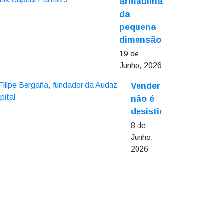
armadilha
da
pequena
dimensão
19 de
Junho, 2026
Vender
não é
desistir
8 de
Junho,
2026