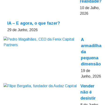
realidade?
10 de Julho,
2026
IA – E agora, o que fazer?
29 de Junho, 2026
A
armadilha
da
pequena
dimensão
19 de
Junho, 2026
Vender
não é
desistir
8 de Junho,