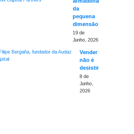
armadilha
da
pequena
dimensão
19 de
Junho, 2026
Vender
não é
desistir
8 de
Junho,
2026