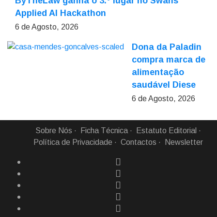
ByTheLaw ganha o 3.º lugar no Swans
Applied AI Hackathon
6 de Agosto, 2026
Dona da Paladin
compra marca de
alimentação
saudável Diese
6 de Agosto, 2026
Sobre Nós
Ficha Técnica
Estatuto Editorial
Política de Privacidade
Contactos
Newsletter