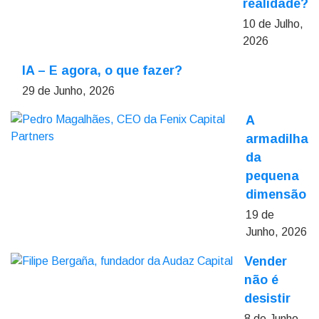
realidade?
10 de Julho,
2026
IA – E agora, o que fazer?
29 de Junho, 2026
A
armadilha
da
pequena
dimensão
19 de
Junho, 2026
Vender
não é
desistir
8 de Junho,